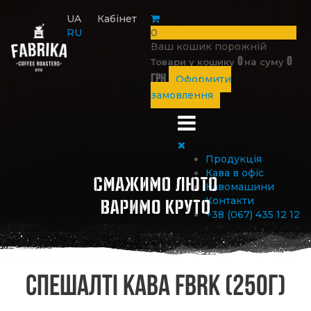
UA
Кабінет
RU
0
Ваш кошик порожній
0
0
Товари у кошику
на суму
грн
Оформити
замовлення
Продукція
Кава в офіс
Кавомашини
Контакти
+38 (067) 435 12 12
Спешалті кава FBRK (250г)