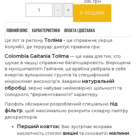
395 грн
Повний опис
Характеристики
Оплата і доставка
Толіма -
Це лот із регіону
це справжнє серце
Колумбії, де терруар диктує правила гри.
Colombia Gaitania Tolima
— це кава для тих, хто
шукає в чашці справжню багатошаровість. Вирощена
в муніципалітеті Гайтанія, ця арабіка увібрала в себе
енергію вулканічних ґрунтів та специфічний
натуральній
мікроклімат високогір’я. Завдяки
обробці
, зерно набуває неймовірної щільності та
солодкого, "ферментованого" характеру.
під
Профіль обсмажки розроблений спеціально
фільтр
, щоб максимально розкрити складну палітру
дескрипторів:
Перший ковток:
Вас зустрічає яскрава
вишні
малини
кислотність стиглої
та соковитої
.