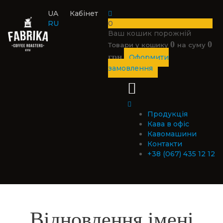
UA
Кабінет
RU
0
Ваш кошик порожній
0
0
Товари у кошику
на суму
грн
Оформити
замовлення
Продукція
Кава в офіс
Кавомашини
Контакти
+38 (067) 435 12 12
Відновлення імені