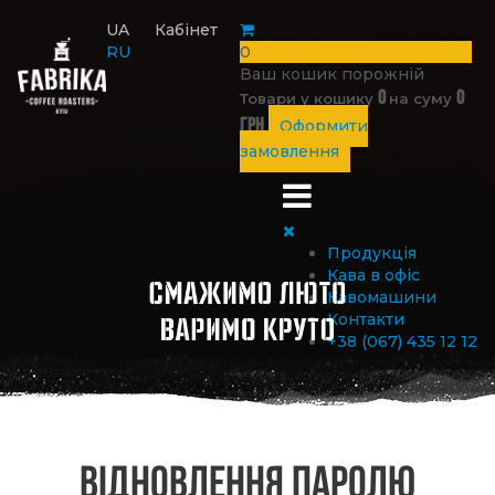
UA
Кабінет
RU
0
Ваш кошик порожній
0
0
Товари у кошику
на суму
грн
Оформити
замовлення
Продукція
Кава в офіс
Кавомашини
Контакти
+38 (067) 435 12 12
Відновлення паролю