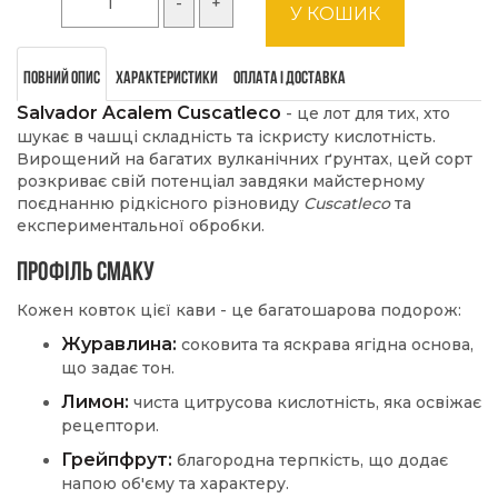
Повний опис
Характеристики
Оплата і доставка
Salvador Acalem Cuscatleco
- це лот для тих, хто
шукає в чашці складність та іскристу кислотність.
Вирощений на багатих вулканічних ґрунтах, цей сорт
розкриває свій потенціал завдяки майстерному
поєднанню рідкісного різновиду
Cuscatleco
та
експериментальної обробки.
Профіль смаку
Кожен ковток цієї кави - це багатошарова подорож:
Журавлина:
соковита та яскрава ягідна основа,
що задає тон.
Лимон:
чиста цитрусова кислотність, яка освіжає
рецептори.
Грейпфрут:
благородна терпкість, що додає
напою об'єму та характеру.