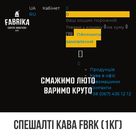
UA
Кабінет
RU
0
Ваш кошик порожній
0
0
Товари у кошику
на суму
грн
Оформити
замовлення
Продукція
Кава в офіс
Кавомашини
Контакти
+38 (067) 435 12 12
Спешалті кава FBRK (1кг)