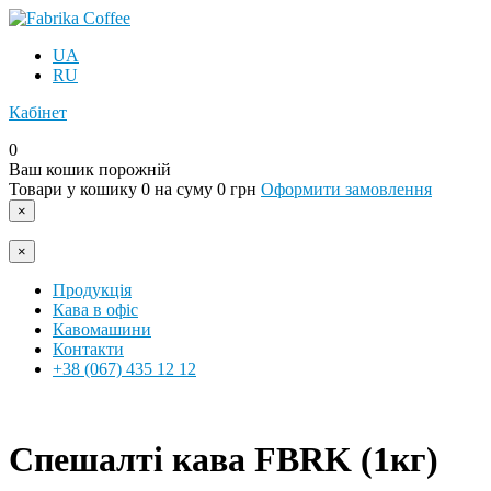
UA
RU
Кабінет
0
Ваш кошик порожній
Товари у кошику
0
на суму
0 грн
Оформити замовлення
×
×
Продукція
Кава в офіс
Кавомашини
Контакти
+38 (067) 435 12 12
Спешалті кава FBRK (1кг)