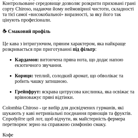
Контрольоване середовище дозволяє розкрити приховані грані
сорту Chiroso, надаючи йому неймовірної чистоти, складності
та тієї самої «високобальної» виразності, за яку його так
цінують професіонали.
☕️ Смаковий профіль
Це кава з інтригуючим, пряним характером, яка найкраще
розкривається при приготуванні
під фільтр
:
Кардамон:
витончена пряна нота, що додає напою
екзотичного звучання.
Кориця:
теплий, солодкий аромат, що обволікає та
робить чашку затишною.
Грейпфрут:
яскрава цитрусова кислинка, яка освіжає та
врівноважує пряні відтінки.
Colombia Chiroso - це вибір для досвідчених гурманів, які
шукають у каві нетривіальні поєднання прянощів та фруктів.
Спробуйте цей лот, щоб відчути, як майстерність фермера
перетворює зерно на справжню симфонію смаку.
Кофе