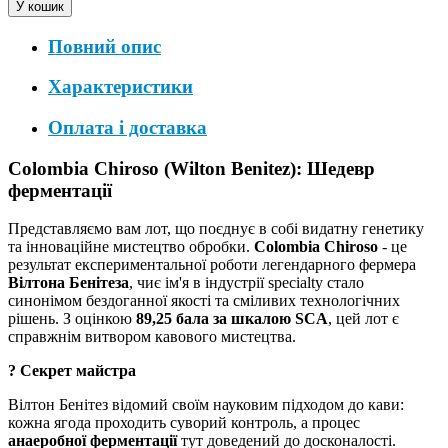
Повний опис
Характеристики
Оплата і доставка
Colombia Chiroso (Wilton Benitez): Шедевр
ферментації
Представляємо вам лот, що поєднує в собі видатну генетику
та інноваційне мистецтво обробки.
Colombia Chiroso
- це
результат експериментальної роботи легендарного фермера
Вілтона Бенітеза
, чиє ім'я в індустрії specialty стало
синонімом бездоганної якості та сміливих технологічних
рішень. З оцінкою
89,25 бала за шкалою SCA
, цей лот є
справжнім витвором кавового мистецтва.
? Секрет майстра
Вілтон Бенітез відомий своїм науковим підходом до кави:
кожна ягода проходить суворий контроль, а процес
анаеробної ферментації
тут доведений до досконалості.