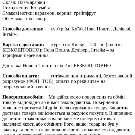
Склад
:
100% арабіки
Походження
:
Колумбія
Смакові нотки
:
кардамон, кориця, грейпфрут
Обсмажка
:
під фільтр
Способи доставки:
кур'єр (м. Київ), Нова Пошта, Делівері,
Інтайм.
Вартість доставки:
кур'єр по Києву – 120 грн (від 6 кг –
БЕЗКОШТОВНО); Нова Пошта, Делівері, Інтайм – за
тарифами перевізника.
Доставка Новою Поштою від 2 кг БЕЗКОШТОВНО
Способи оплати:
готівкою при отриманні, безготівковий
розрахунок (ФОП, ТОВ), оплата по реквізитам на
розрахунковий рахунок.
Повернення/обмін:
Ми здійснюємо повернення та обмін
товару відповідно до вимог законодавства. Повернення
можливе протягом 14 днів після отримання товару. Зворотна
доставка товарів здійснюється за рахунок покупця. Відповідно
до чинного законодавства ви можете повернути товар
належної якості або обміняти його, якщо: товар не був у
вжитку та не має слідів використання споживачем: подряпин,
сколів, потертостей, плям тощо; товар повністю