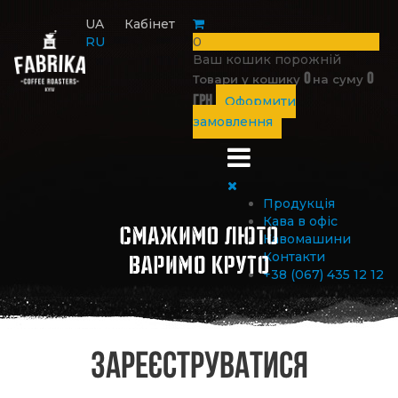
UA
Кабінет
RU
0
Ваш кошик порожній
0
0
Товари у кошику
на суму
грн
Оформити
замовлення
Продукція
Кава в офіс
Кавомашини
Контакти
+38 (067) 435 12 12
Зареєструватися