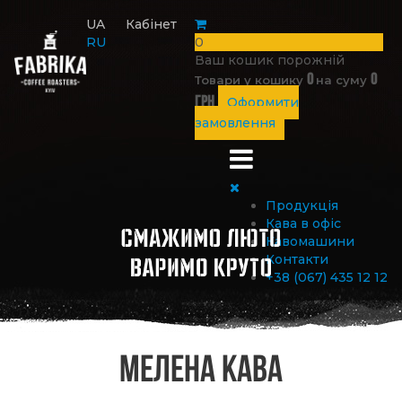
UA
Кабінет
RU
0
Ваш кошик порожній
0
0
Товари у кошику
на суму
грн
Оформити
замовлення
Продукція
Кава в офіс
Кавомашини
Контакти
+38 (067) 435 12 12
Мелена кава