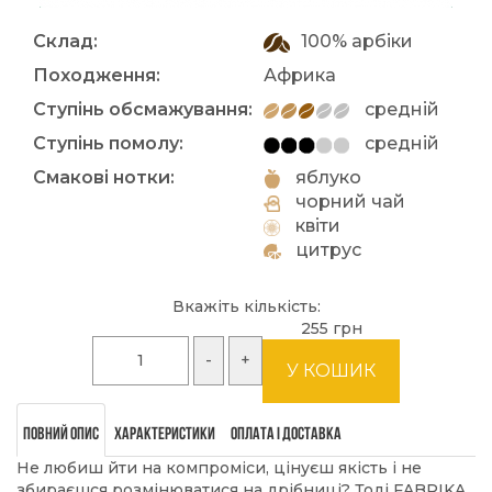
Склад:
100% арбіки
Походження:
Африка
Ступінь обсмажування:
средній
Ступінь помолу:
средній
Смакові нотки:
яблуко
чорний чай
квіти
цитрус
Вкажіть кількість:
255 грн
Повний опис
Характеристики
Оплата і доставка
Не любиш йти на компроміси, цінуєш якість і не
збираєшся розмінюватися на дрібниці? Тоді FABRIKA