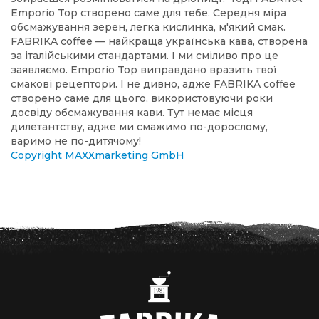
Emporio Top створено саме для тебе. Середня міра
обсмажування зерен, легка кислинка, м'який смак.
FABRIKA coffee — найкраща українська кава, створена
за італійськими стандартами. І ми сміливо про це
заявляємо. Emporio Top виправдано вразить твої
смакові рецептори. І не дивно, адже FABRIKA coffee
створено саме для цього, використовуючи роки
досвіду обсмажування кави. Тут немає місця
дилетантству, адже ми смажимо по-дорослому,
варимо не по-дитячому!
Copyright MAXXmarketing GmbH