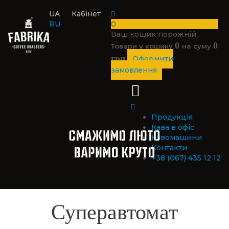
UA
Кабінет
RU
0
Ваш кошик порожній
0
0
Товари у кошику
на суму
грн
Оформити
замовлення
Продукція
Кава в офіс
Кавомашини
Контакти
+38 (067) 435 12 12
Суперавтомат