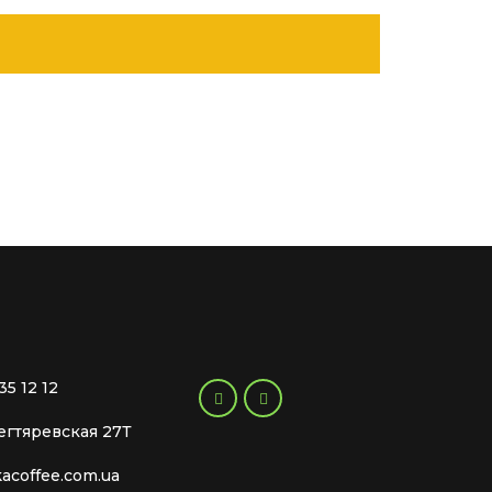
35 12 12
Дегтяревская 27Т
kacoffee.com.ua