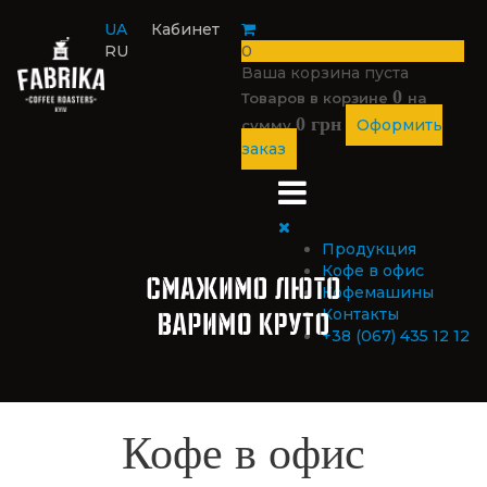
UA
Кабинет
RU
0
Ваша корзина пуста
0
Товаров в корзине
на
0 грн
Оформить
сумму
заказ
Продукция
Кофе в офис
Кофемашины
Контакты
+38 (067) 435 12 12
Кофе в офис