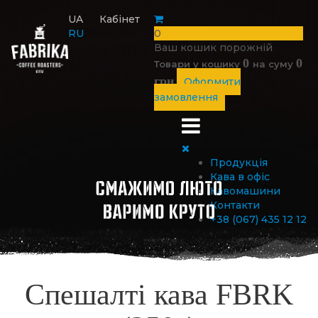
UA
Кабінет
RU
0
Ваш кошик порожній
0
0
Товари у кошику
на суму
грн
Оформити
замовлення
Продукція
Кава в офіс
Кавомашини
Контакти
+38 (067) 435 12 12
Спешалті кава FBRK