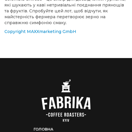
які шукають у каві нетривіальні поєднання прянощів
та фруктів. Спробуйте цей лот, щоб відчути, як
майстерність фермера перетворює зерно на
справжню симфонію смаку.
Copyright MAXXmarketing GmbH
ГОЛОВНА