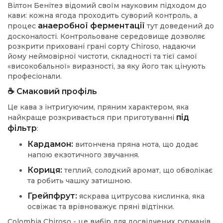
Вілтон Бенітез відомий своїм науковим підходом до
кави: кожна ягода проходить суворий контроль, а
анаеробної ферментації
процес
тут доведений до
досконалості. Контрольоване середовище дозволяє
розкрити приховані грані сорту Chiroso, надаючи
йому неймовірної чистоти, складності та тієї самої
«високобальної» виразності, за яку його так цінують
професіонали.
☕️ Смаковий профіль
Це кава з інтригуючим, пряним характером, яка
під
найкраще розкривається при приготуванні
фільтр
:
Кардамон:
витончена пряна нота, що додає
напою екзотичного звучання.
Кориця:
теплий, солодкий аромат, що обволікає
та робить чашку затишною.
Грейпфрут:
яскрава цитрусова кислинка, яка
освіжає та врівноважує пряні відтінки.
Colombia Chiroso - це вибір для досвідчених гурманів,