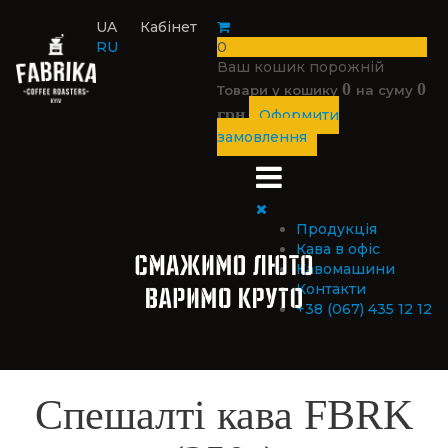
UA
Кабінет
RU
0
Ваш кошик порожній
0
0
Товари у кошику
на суму
грн
Оформити
замовлення
Продукція
Кава в офіс
Кавомашини
Контакти
+38 (067) 435 12 12
Спешалті кава FBRK