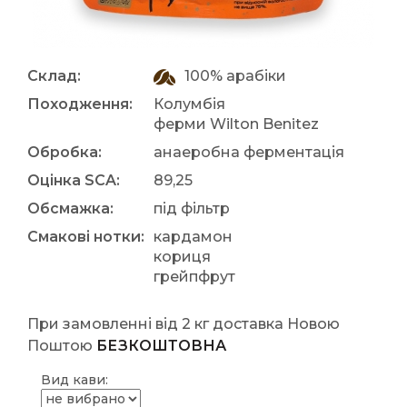
Склад:
100% арабіки
Походження:
Колумбія
ферми Wilton Benitez
Обробка:
анаеробна ферментація
Оцінка SCA:
89,25
Обсмажка:
під фільтр
Смакові нотки:
кардамон
кориця
грейпфрут
При замовленні від 2 кг доставка Новою
Поштою
БЕЗКОШТОВНА
Вид кави: