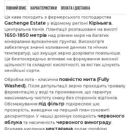
Повний опис
Характеристики
Оплата і доставка
Ця кава походить з фермерського господарства
Gachenge Estate
Кіріньяга
у відомому регіоні
,
Центральна Кенія.
Плантації розташовані на висоті
1650-1850 метрів
над рівнем моря на багатих
мінералами вулканічних ґрунтах
. Високогір'я
забезпечує значні коливання денних та нічних
температур, що змушує зерно дозрівати повільніше.
Це безпосередньо впливає на формування високої
щільності та складної кислотності, за які так цінують
кенійські сорти.
повністю мита (Fully
Обробка лота - класична
Washed).
Після депульпації зерно проходить тривалу
ферментацію у воді та промивання, що гарантує
максимальну чистоту смаку без сторонніх відтінків.
під фільтр
Обсмажування
підкреслює цю
прозорість, виводячи на перший план соковиті
червоного
дескриптори. У чашці домінує солодкість
яблука
червоного винограду
та насиченість
.
нектарина
Яскрава кислинка
додає профілю