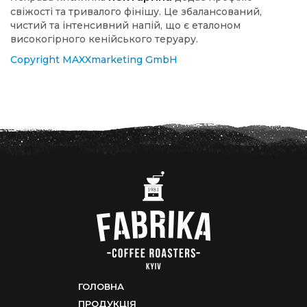
свіжості та тривалого фінішу. Це збалансований,
чистий та інтенсивний напій, що є еталоном
високогірного кенійського теруару.
Copyright MAXXmarketing GmbH
ГОЛОВНА
ПРОДУКЦІЯ