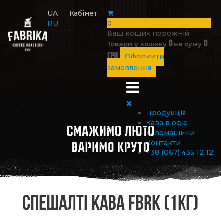
UA
Кабінет
RU
0
Ваш кошик порожній
0
0
Товари у кошику
на суму
грн
Оформити
замовлення
Продукція
Кава в офіс
Кавомашини
Контакти
+38 (067) 435 12 12
Спешалті кава FBRK (1кг)